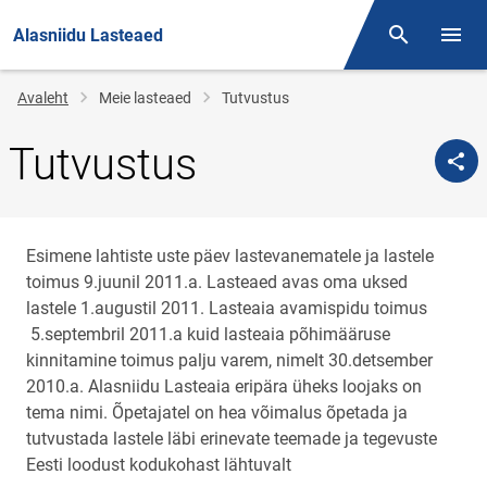
Alasniidu Lasteaed
Otsing
Menüü
Jälglink
Avaleht
Meie lasteaed
Tutvustus
Tutvustus
Esimene lahtiste uste päev lastevanematele ja lastele
toimus 9.juunil 2011.a. Lasteaed avas oma uksed
lastele 1.augustil 2011. Lasteaia avamispidu toimus
5.septembril 2011.a kuid lasteaia põhimääruse
kinnitamine toimus palju varem, nimelt 30.detsember
2010.a. Alasniidu Lasteaia eripära üheks loojaks on
tema nimi. Õpetajatel on hea võimalus õpetada ja
tutvustada lastele läbi erinevate teemade ja tegevuste
Eesti loodust kodukohast lähtuvalt