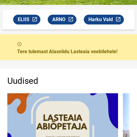
ELIIS
ARNO
Harku Vald
Link avaneb uuel leheküljel
Link avaneb uuel leheküljel
Link avaneb uuel lehe
Sõnum
Tere tulemast Alasniidu Lasteaia veebilehele!
Uudised