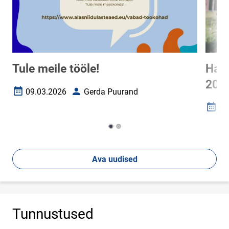
Tule meile tööle!
Hark
202
09.03.2026
Gerda Puurand
Loomise kuupäev
Autor
20
Loomi
Ava uudised
Tunnustused