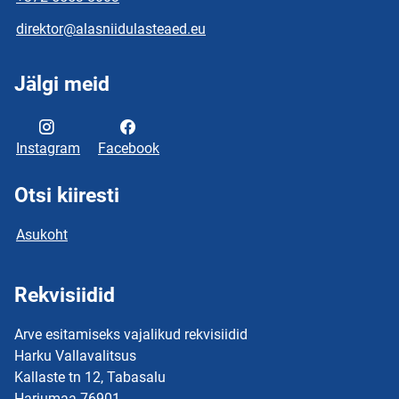
direktor@alasniidulasteaed.eu
Jälgi meid
Instagram
Facebook
Otsi kiiresti
Asukoht
Rekvisiidid
Arve esitamiseks vajalikud rekvisiidid
Harku Vallavalitsus
Kallaste tn 12, Tabasalu
Harjumaa 76901